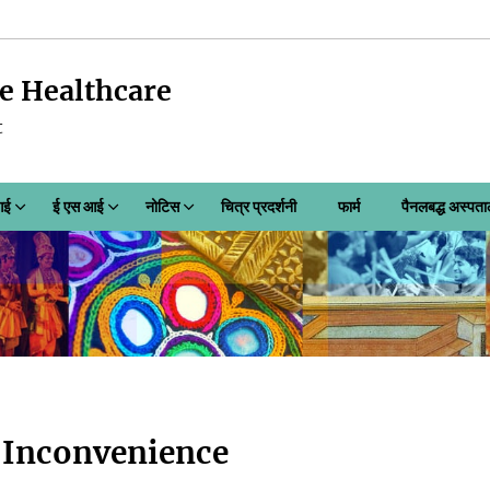
e Healthcare
t
आई
ई एस आई
नोटिस
चित्र प्रदर्शनी
फार्म
पैनलबद्ध अस्पत
e Inconvenience