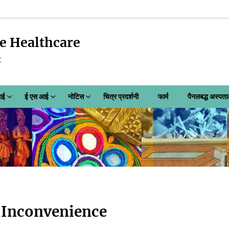
e Healthcare
t
आई
ई एस आई
नोटिस
चित्र प्रदर्शनी
फार्म
पैनलबद्ध अस्पत
e Inconvenience